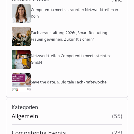
Competentia meets… zarinfar: Netzwerktreffen in
Köln
Fachveranstaltung 2026: „Smart Recruiting –
Frauen gewinnen, Zukunft sichern“
Netzwerktreffen Competentia meets steintex
GmbH
Save the date: 6. Digitale Fachkräftewoche
Kategorien
Allgemein
(55)
Competentia Events
(23)