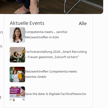
Aktuelle Events
Alle
en
Competentia meets… zarinfar:
Netzwerktreffen in Köln
en
Fachveranstaltung 2026: „Smart Recruiting
,
– Frauen gewinnen, Zukunft sichern“
Netzwerktreffen Competentia meets
steintex GmbH
Save the date: 6. Digitale Fachkräftewoche
t