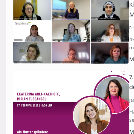
K
M
Fe
4
m
M
7
d
Ja
H
s
M