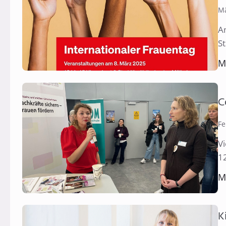
Mä
Am
S
M
C
Fe
V
1
M
K