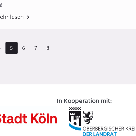
!
ehr lesen
4
5
6
7
8
In Kooperation mit: