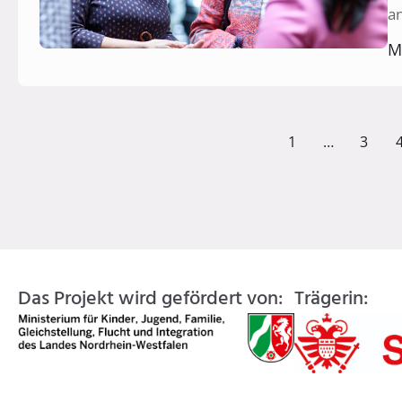
an
M
1
…
3
Das Projekt wird gefördert von:
Trägerin: