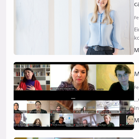
c
Fe
E
k
M
M
Fe
…w
I
M