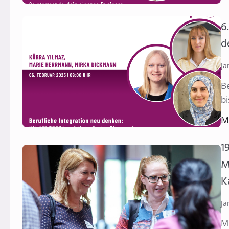
6
d
Ja
B
b
M
1
M
K
Ja
Me